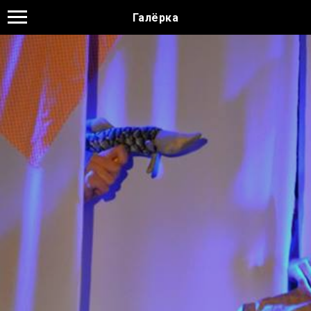
Галёрка