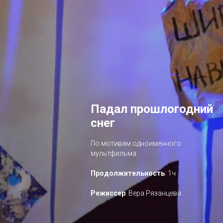
Падал прошлогодний
снег
По мотивам одноименного
мультфильма
Продолжительность
: 1ч
Режиссер
: Вера Рязанцева