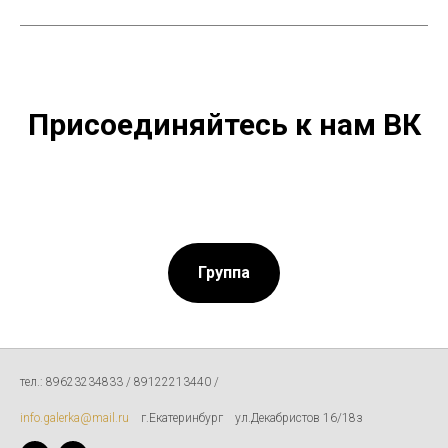
Присоединяйтесь к нам ВК
Группа
тел.: 89623234833 / 89122213440 /
info.galerka@mail.ru
г.Екатеринбург ул.Декабристов 16/18з