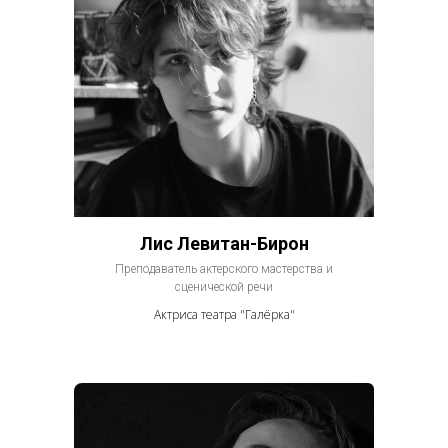
Лис Левитан-Бирон
Преподаватель актерского мастерства и
сценической речи
Актриса театра "Галёрка"