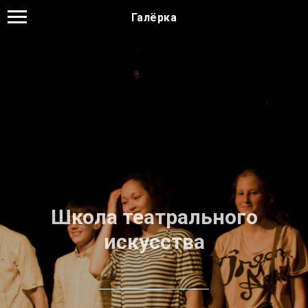
Галёрка
Школа театрального
искусства