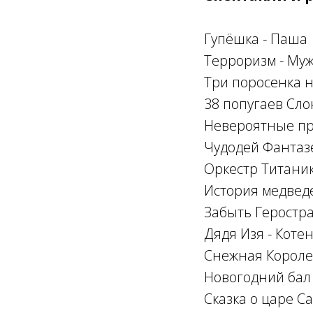
Гупёшка - Паша
Терроризм - Муж
Три поросенка н
38 попугаев Слон
Невероятные пр
Чудодей Фантаз
Оркестр Титаник
История медвед
Забыть Геростра
Дядя Изя - Коте
Снежная Короле
Новогодний бал 
Сказка о царе Са