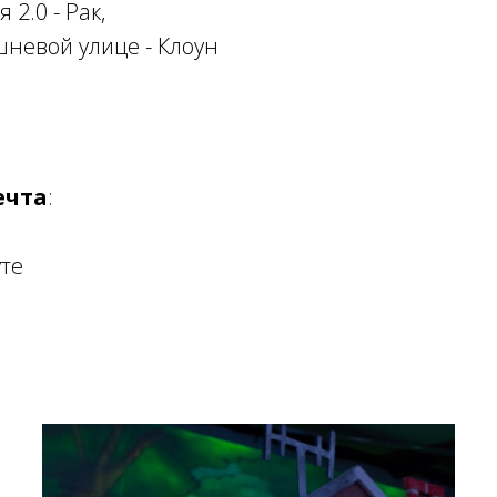
2.0 - Рак,
невой улице - Клоун
ечта
:
уте