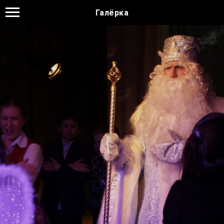
Галёрка