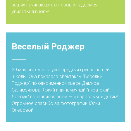
наших начинающих актеров и надеемся
увидеться вновь!
Веселый Роджер
29 мая выступала уже средняя группа нашей
школы. Она показала спектакль "Весёлый
Роджер" по одноимённой пьесе Дамира
Салимзянова. Яркий и динамичный "пиратский
боевик" понравился всем — и взрослым, и детям!
Огромное спасибо за фотографии Юлии
Олесовой